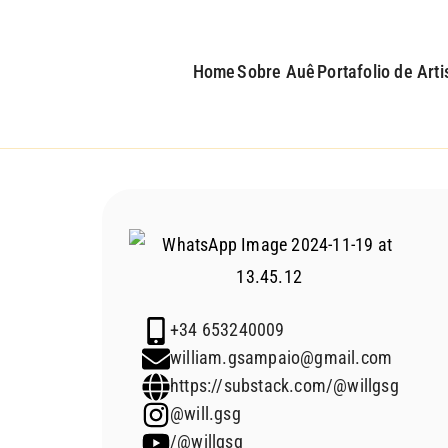
Home
Sobre Auê
Portafolio de Arti
+34 653240009
william.gsampaio@gmail.com
https://substack.com/@willgsg
@will.gsg
/@willgsg