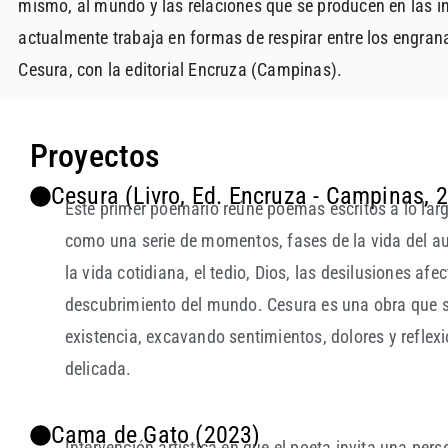
mismo, al mundo y las relaciones que se producen en las i
actualmente trabaja en formas de respirar entre los engran
Cesura, con la editorial Encruza (Campinas).
Proyectos
Cesura (Livro, Ed. Encruza - Campinas, 
Este primer poemario reúne poemas escritos a lo larg
como una serie de momentos, fases de la vida del auto
la vida cotidiana, el tedio, Dios, las desilusiones afe
descubrimiento del mundo. Cesura es una obra que s
existencia, excavando sentimientos, dolores y reflex
delicada.
Cama de Gato (2023)
Intervención artística en que el poeta invita una p