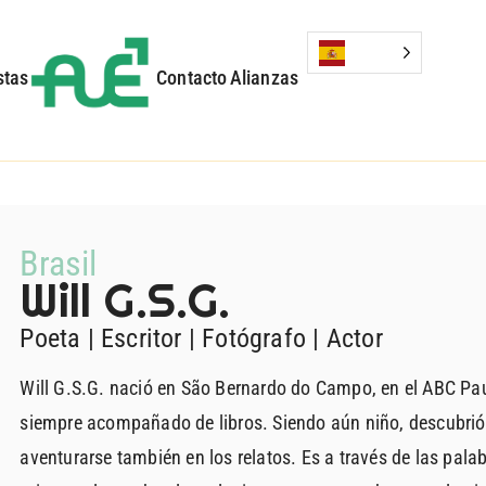
stas
Contacto
Alianzas
Brasil
Will G.S.G.
Poeta
| E
scritor
| F
otógrafo
| A
ctor
Will G.S.G. nació en São Bernardo do Campo, en el ABC Pauli
siempre acompañado de libros. Siendo aún niño, descubrió 
aventurarse también en los relatos. Es a través de las pal