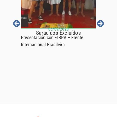
06/09/2020
Sarau dos Excluídos
y Diobar
Presentación con FIBRA – Frente
4 edicione
a
Internacional Brasileira
Teatro Cal
rasileña
L’Occulta
 títeres,